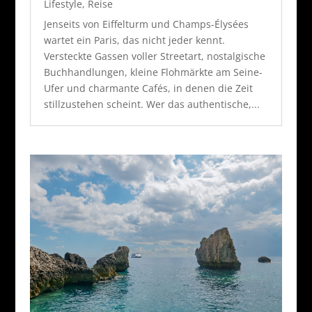
Lifestyle
,
Reise
Jenseits von Eiffelturm und Champs-Élysées
wartet ein Paris, das nicht jeder kennt.
Versteckte Gassen voller Streetart, nostalgische
Buchhandlungen, kleine Flohmärkte am Seine-
Ufer und charmante Cafés, in denen die Zeit
stillzustehen scheint. Wer das authentische,...