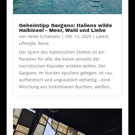
Geheimtipp Gargano: Italiens wilde
Halbinsel – Meer, Wald und Liebe
von
Heike Schwitalla
|
Okt. 12, 2025
|
Latest
,
Lifestyle
,
Reise
Der Sporn des italienischen Stiefels ist ein
Paradies für alle, die Italien jenseits der
touristischen Klassiker erleben wollen. Der
Gargano, im Norden Apuliens gelegen, ist rau,
authentisch und unglaublich vielseitig – eine
Mischung aus türkisblauen Buchten, weißen...