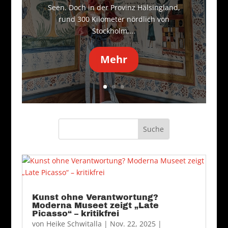
Seen. Doch in der Provinz Hälsingland,
rund 300 Kilometer nördlich von
Stockholm,...
Mehr
Kunst ohne Verantwortung?
Moderna Museet zeigt „Late
Picasso“ – kritikfrei
von
Heike Schwitalla
|
Nov. 22, 2025
|