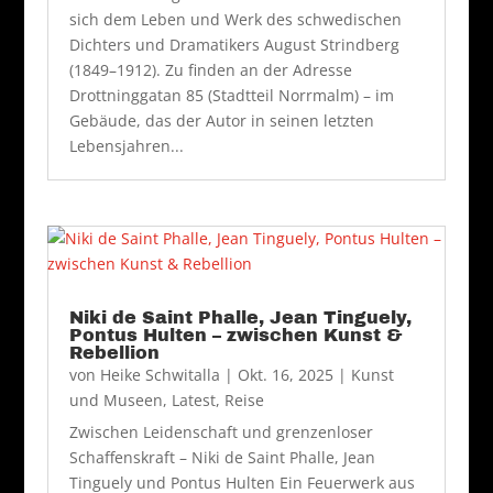
sich dem Leben und Werk des schwedischen
Dichters und Dramatikers August Strindberg
(1849–1912). Zu finden an der Adresse
Drottninggatan 85 (Stadtteil Norrmalm) – im
Gebäude, das der Autor in seinen letzten
Lebensjahren...
Niki de Saint Phalle, Jean Tinguely,
Pontus Hulten – zwischen Kunst &
Rebellion
von
Heike Schwitalla
|
Okt. 16, 2025
|
Kunst
und Museen
,
Latest
,
Reise
Zwischen Leidenschaft und grenzenloser
Schaffenskraft – Niki de Saint Phalle, Jean
Tinguely und Pontus Hulten Ein Feuerwerk aus