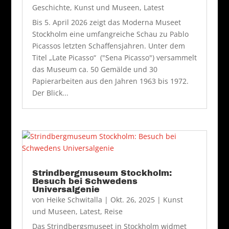
Geschichte
,
Kunst und Museen
,
Latest
Bis 5. April 2026 zeigt das Moderna Museet
Stockholm eine umfangreiche Schau zu Pablo
Picassos letzten Schaffensjahren. Unter dem
Titel „Late Picasso“ ("Sena Picasso") versammelt
das Museum ca. 50 Gemälde und 30
Papierarbeiten aus den Jahren 1963 bis 1972.
Der Blick...
Strindbergmuseum Stockholm:
Besuch bei Schwedens
Universalgenie
von
Heike Schwitalla
|
Okt. 26, 2025
|
Kunst
und Museen
,
Latest
,
Reise
Das Strindbergsmuseet in Stockholm widmet