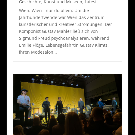
Geschichte
,
Kunst und Museen
,
Latest
Wien, Wien - nur du allein: Um die
Jahrhundertwende war Wien das Zentrum
künstlerischer und kreativer Strömungen. Der
Komponist Gustav Mahler ließ sich von
Sigmund Freud psychoanalysieren, während
Emilie Flöge, Lebensgefährtin Gustav Klimts,
ihren Modesalon...