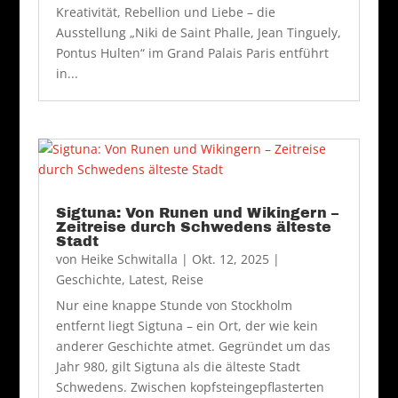
Kreativität, Rebellion und Liebe – die
Ausstellung „Niki de Saint Phalle, Jean Tinguely,
Pontus Hulten“ im Grand Palais Paris entführt
in...
Sigtuna: Von Runen und Wikingern –
Zeitreise durch Schwedens älteste
Stadt
von
Heike Schwitalla
|
Okt. 12, 2025
|
Geschichte
,
Latest
,
Reise
Nur eine knappe Stunde von Stockholm
entfernt liegt Sigtuna – ein Ort, der wie kein
anderer Geschichte atmet. Gegründet um das
Jahr 980, gilt Sigtuna als die älteste Stadt
Schwedens. Zwischen kopfsteingepflasterten