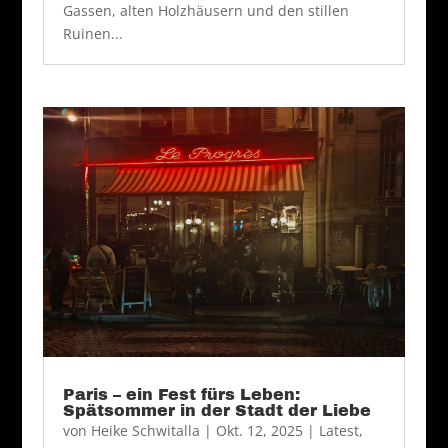
Gassen, alten Holzhäusern und den stillen
Ruinen...
Paris – ein Fest fürs Leben:
Spätsommer in der Stadt der Liebe
von
Heike Schwitalla
|
Okt. 12, 2025
|
Latest
,