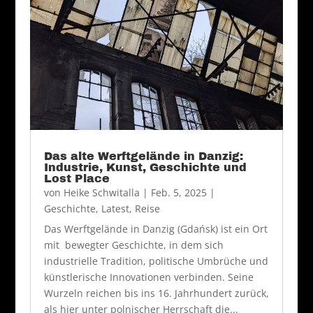
Das alte Werftgelände in Danzig:
Industrie, Kunst, Geschichte und
Lost Place
von
Heike Schwitalla
|
Feb. 5, 2025
|
Geschichte
,
Latest
,
Reise
Das Werftgelände in Danzig (Gdańsk) ist ein Ort
mit bewegter Geschichte, in dem sich
industrielle Tradition, politische Umbrüche und
künstlerische Innovationen verbinden. Seine
Wurzeln reichen bis ins 16. Jahrhundert zurück,
als hier unter polnischer Herrschaft die...