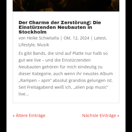
Der Charme der Zerstörung: Die
Einstürzenden Neubauten in
Stockholm
von
Heike Schwitalla
|
Okt. 12, 2024
|
Latest
,
Lifestyle
,
Musik
Es gibt Bands, die sind auf Platte nur halb so
gut wie live – und die Einstürzenden
Neubauten gehören für mich eindeutig zu
dieser Kategorie, auch wenn ihr neustes Album
„Rampen – apm“ absolut grandios gelungen ist.
Seit Freitagabend weiß ich, „alien pop music“
live...
« Ältere Einträge
Nächste Einträge »