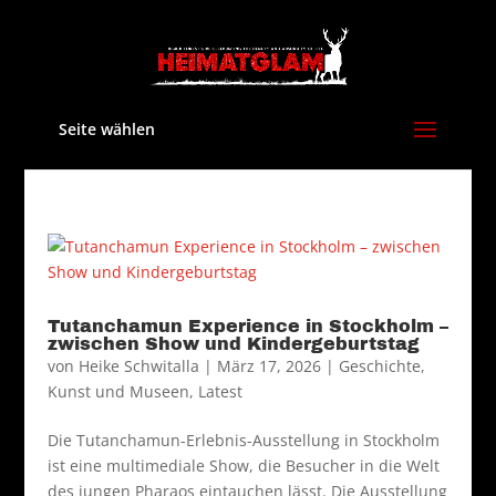
Seite wählen
Tutanchamun Experience in Stockholm –
zwischen Show und Kindergeburtstag
von
Heike Schwitalla
|
März 17, 2026
|
Geschichte
,
Kunst und Museen
,
Latest
Die Tutanchamun-Erlebnis-Ausstellung in Stockholm
ist eine multimediale Show, die Besucher in die Welt
des jungen Pharaos eintauchen lässt. Die Ausstellung