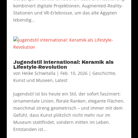
kombiniert digitale Projektionen, Augmented-Reality-
Stationen und VR-Erlebnisse, um das alte Ägypten
lebendig...
Jugendstil international: Keramik als
Lifestyle-Revolution
von
Heike Schwitalla
|
Feb. 10, 2026
|
Geschichte
,
Kunst und Museen
,
Latest
Jugendstil ist bis heute ein Stil, der sofort fasziniert:
ornamentale Linien, florale Ranken, elegante Flächen,
manchmal streng geometrisch – und immer mit dem
Gefühl, dass Kunst plötzlich nicht mehr nur im
Museum stattfindet, sondern mitten im Leben.
Entstanden ist...