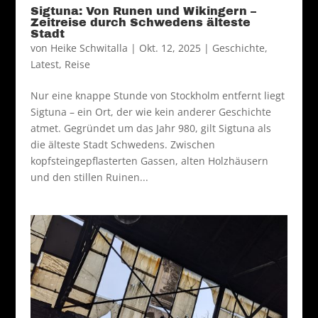
Sigtuna: Von Runen und Wikingern –
Zeitreise durch Schwedens älteste
Stadt
von
Heike Schwitalla
|
Okt. 12, 2025
|
Geschichte
,
Latest
,
Reise
Nur eine knappe Stunde von Stockholm entfernt liegt
Sigtuna – ein Ort, der wie kein anderer Geschichte
atmet. Gegründet um das Jahr 980, gilt Sigtuna als
die älteste Stadt Schwedens. Zwischen
kopfsteingepflasterten Gassen, alten Holzhäusern
und den stillen Ruinen...