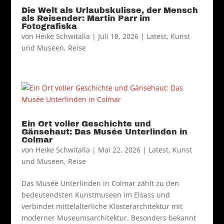
Die Welt als Urlaubskulisse, der Mensch
als Reisender: Martin Parr im
Fotografiska
von
Heike Schwitalla
|
Juli 18, 2026
|
Latest
,
Kunst
und Museen
,
Reise
Ein Ort voller Geschichte und
Gänsehaut: Das Musée Unterlinden in
Colmar
von
Heike Schwitalla
|
Mai 22, 2026
|
Latest
,
Kunst
und Museen
,
Reise
Das Musée Unterlinden in Colmar zählt zu den
bedeutendsten Kunstmuseen im Elsass und
verbindet mittelalterliche Klosterarchitektur mit
moderner Museumsarchitektur. Besonders bekannt