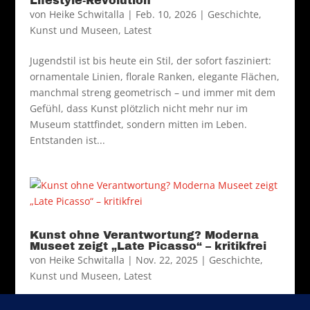
Lifestyle-Revolution
von
Heike Schwitalla
|
Feb. 10, 2026
|
Geschichte
,
Kunst und Museen
,
Latest
Jugendstil ist bis heute ein Stil, der sofort fasziniert:
ornamentale Linien, florale Ranken, elegante Flächen,
manchmal streng geometrisch – und immer mit dem
Gefühl, dass Kunst plötzlich nicht mehr nur im
Museum stattfindet, sondern mitten im Leben.
Entstanden ist...
Kunst ohne Verantwortung? Moderna
Museet zeigt „Late Picasso“ – kritikfrei
von
Heike Schwitalla
|
Nov. 22, 2025
|
Geschichte
,
Kunst und Museen
,
Latest
Bis 5. April 2026 zeigt das Moderna Museet