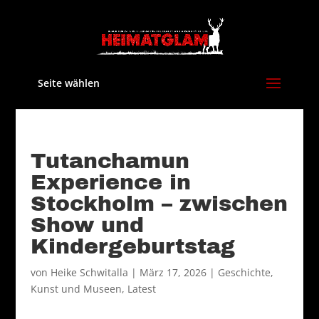
Seite wählen
Tutanchamun
Experience in
Stockholm – zwischen
Show und
Kindergeburtstag
von
Heike Schwitalla
|
März 17, 2026
|
Geschichte
,
Kunst und Museen
,
Latest