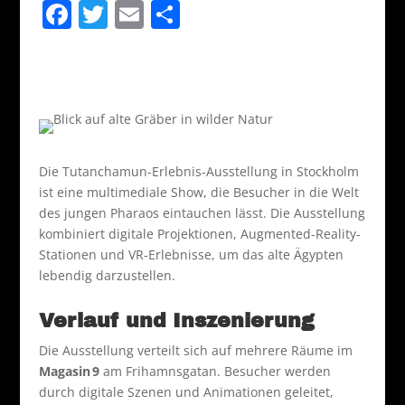
F
T
E
T
a
w
m
ei
c
itt
ai
le
e
er
l
n
b
o
Die Tutanchamun-Erlebnis-Ausstellung in Stockholm
o
ist eine multimediale Show, die Besucher in die Welt
k
des jungen Pharaos eintauchen lässt. Die Ausstellung
kombiniert digitale Projektionen, Augmented-Reality-
Stationen und VR-Erlebnisse, um das alte Ägypten
lebendig darzustellen.
Verlauf und Inszenierung
Die Ausstellung verteilt sich auf mehrere Räume im
Magasin 9
am Frihamnsgatan. Besucher werden
durch digitale Szenen und Animationen geleitet,