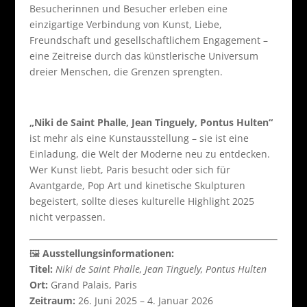
Besucherinnen und Besucher erleben eine
einzigartige Verbindung von Kunst, Liebe,
Freundschaft und gesellschaftlichem Engagement –
eine Zeitreise durch das künstlerische Universum
dreier Menschen, die Grenzen sprengten.
„Niki de Saint Phalle, Jean Tinguely, Pontus Hulten“
ist mehr als eine Kunstausstellung – sie ist eine
Einladung, die Welt der Moderne neu zu entdecken.
Wer Kunst liebt, Paris besucht oder sich für
Avantgarde, Pop Art und kinetische Skulpturen
begeistert, sollte dieses kulturelle Highlight 2025
nicht verpassen.
🖼️
Ausstellungsinformationen:
Titel:
Niki de Saint Phalle, Jean Tinguely, Pontus Hulten
Ort:
Grand Palais, Paris
Zeitraum:
26. Juni 2025 – 4. Januar 2026