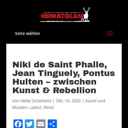
Seite wählen
Niki de Saint Phalle,
Jean Tinguely, Pontus
Hulten – zwischen
Kunst & Rebellion
von
Heike Schwitalla
|
Okt. 16, 2025
|
Kunst und
Museen
,
Latest
,
Reise
F
T
E
T