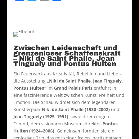
a
w
m
ei
c
itt
ai
le
e
er
l
n
b
o
Zwischen Leidenschaft und
o
grenzenloser Schaffenskraft
– Niki de Saint Phalle, Jean
k
Tinguely und Pontus Hulten
Ein Feuerwerk aus Kreativität, Rebellion und Liebe –
die Ausstellung
„Niki de Saint Phalle, Jean Tinguely,
Pontus Hulten“
im
Grand Palais Paris
entführt in
eine faszinierende Welt zwischen Kunst, Freiheit und
Emotion. Die Schau widmet sich dem legendären
Künstlerpaar
Niki de Saint Phalle (1930–2002)
und
Jean Tinguely (1925–1991)
sowie ihrem engen
Freund, dem visionären Museumsdirektor
Pontus
Hulten (1924–2006)
. Gemeinsam formten sie ein
explosives Trio, das mit seiner freien, partizipativen