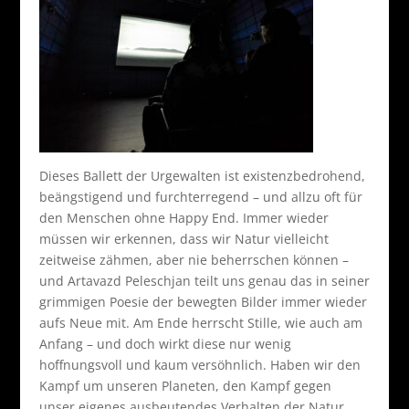
Dieses Ballett der Urgewalten ist existenzbedrohend,
beängstigend und furchterregend – und allzu oft für
den Menschen ohne Happy End. Immer wieder
müssen wir erkennen, dass wir Natur vielleicht
zeitweise zähmen, aber nie beherrschen können –
und Artavazd Peleschjan teilt uns genau das in seiner
grimmigen Poesie der bewegten Bilder immer wieder
aufs Neue mit. Am Ende herrscht Stille, wie auch am
Anfang – und doch wirkt diese nur wenig
hoffnungsvoll und kaum versöhnlich. Haben wir den
Kampf um unseren Planeten, den Kampf gegen
unser eigenes ausbeutendes Verhalten der Natur