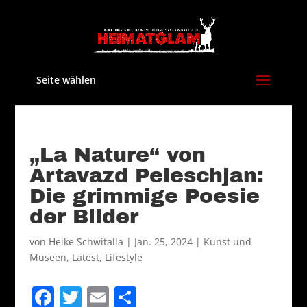
Seite wählen
„La Nature“ von
Artavazd Peleschjan:
Die grimmige Poesie
der Bilder
von
Heike Schwitalla
|
Jan. 25, 2024
|
Kunst und
Museen
,
Latest
,
Lifestyle
F
T
E
T